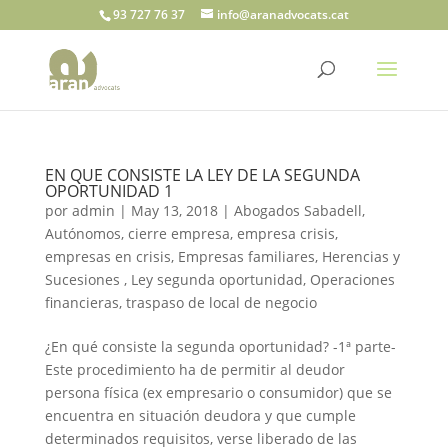
93 727 76 37
info@aranadvocats.cat
EN QUE CONSISTE LA LEY DE LA SEGUNDA
OPORTUNIDAD 1
por
admin
|
May 13, 2018
|
Abogados Sabadell
,
Autónomos
,
cierre empresa
,
empresa crisis
,
empresas en crisis
,
Empresas familiares
,
Herencias y
Sucesiones
,
Ley segunda oportunidad
,
Operaciones
financieras
,
traspaso de local de negocio
¿En qué consiste la segunda oportunidad? -1ª parte-
Este procedimiento ha de permitir al deudor
persona física (ex empresario o consumidor) que se
encuentra en situación deudora y que cumple
determinados requisitos, verse liberado de las