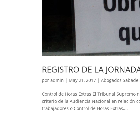
REGISTRO DE LA JORNADA
por
admin
|
May 21, 2017
|
Abogados Sabadel
Control de Horas Extras El Tribunal Supremo no 
criterio de la Audiencia Nacional en relación co
trabajadores o Control de Horas Extras,...