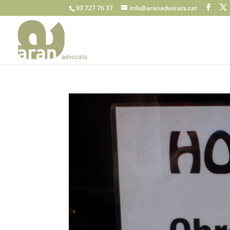
93 727 76 37
info@aranadvocats.cat