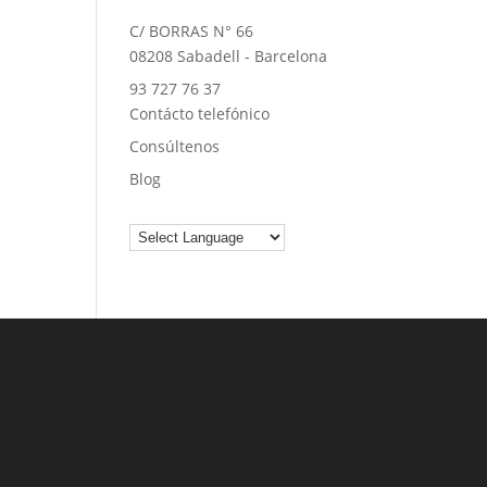
C/ BORRAS N° 66
08208 Sabadell - Barcelona
93 727 76 37
Contácto telefónico
Consúltenos
Blog