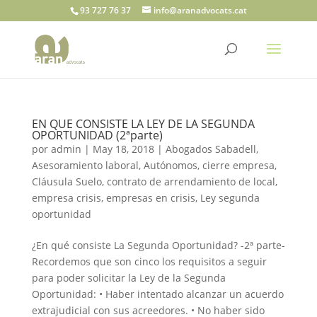
93 727 76 37
info@aranadvocats.cat
EN QUE CONSISTE LA LEY DE LA SEGUNDA
OPORTUNIDAD (2ªparte)
por
admin
|
May 18, 2018
|
Abogados Sabadell
,
Asesoramiento laboral
,
Autónomos
,
cierre empresa
,
Cláusula Suelo
,
contrato de arrendamiento de local
,
empresa crisis
,
empresas en crisis
,
Ley segunda
oportunidad
¿En qué consiste La Segunda Oportunidad? -2ª parte-
Recordemos que son cinco los requisitos a seguir
para poder solicitar la Ley de la Segunda
Oportunidad: • Haber intentado alcanzar un acuerdo
extrajudicial con sus acreedores. • No haber sido