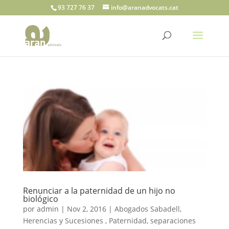
93 727 76 37
info@aranadvocats.cat
Renunciar a la paternidad de un hijo no
biológico
por
admin
|
Nov 2, 2016
|
Abogados Sabadell
,
Herencias y Sucesiones
,
Paternidad
,
separaciones