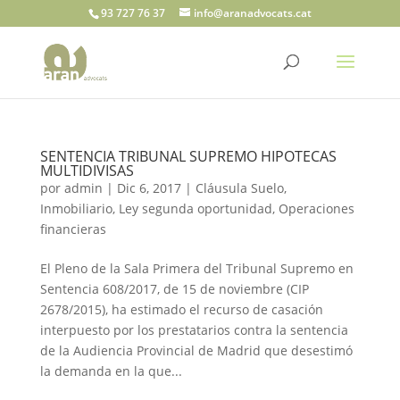
93 727 76 37
info@aranadvocats.cat
SENTENCIA TRIBUNAL SUPREMO HIPOTECAS
MULTIDIVISAS
por
admin
|
Dic 6, 2017
|
Cláusula Suelo
,
Inmobiliario
,
Ley segunda oportunidad
,
Operaciones
financieras
El Pleno de la Sala Primera del Tribunal Supremo en
Sentencia 608/2017, de 15 de noviembre (CIP
2678/2015), ha estimado el recurso de casación
interpuesto por los prestatarios contra la sentencia
de la Audiencia Provincial de Madrid que desestimó
la demanda en la que...