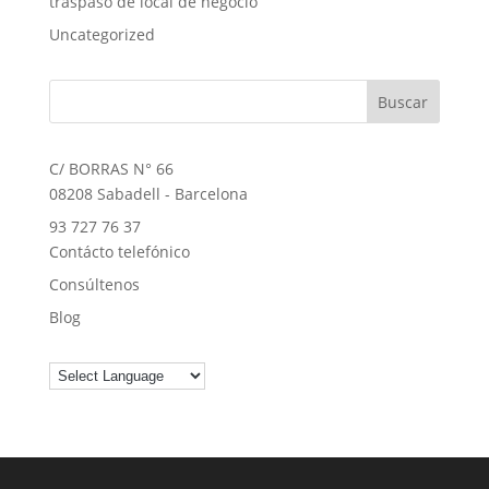
traspaso de local de negocio
Uncategorized
C/ BORRAS N° 66
08208 Sabadell - Barcelona
93 727 76 37
Contácto telefónico
Consúltenos
Blog