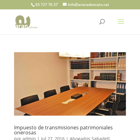
93 727 76 37
info@aranadvocats.cat
Impuesto de transmisiones patrimoniales
onerosas
por
admin
|
Jul 27, 2016
|
Abogados Sabadell
,