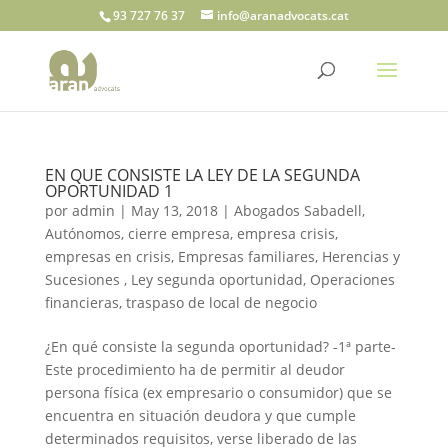
93 727 76 37
info@aranadvocats.cat
EN QUE CONSISTE LA LEY DE LA SEGUNDA
OPORTUNIDAD 1
por
admin
|
May 13, 2018
|
Abogados Sabadell
,
Autónomos
,
cierre empresa
,
empresa crisis
,
empresas en crisis
,
Empresas familiares
,
Herencias y
Sucesiones
,
Ley segunda oportunidad
,
Operaciones
financieras
,
traspaso de local de negocio
¿En qué consiste la segunda oportunidad? -1ª parte-
Este procedimiento ha de permitir al deudor
persona física (ex empresario o consumidor) que se
encuentra en situación deudora y que cumple
determinados requisitos, verse liberado de las