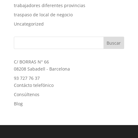
trabajadores diferentes provincias
traspaso de local de negocio
Uncategorized
C/ BORRAS N° 66
08208 Sabadell - Barcelona
93 727 76 37
Contácto telefónico
Consúltenos
Blog