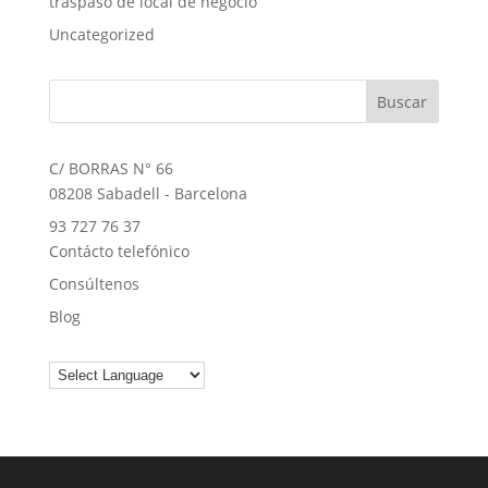
traspaso de local de negocio
Uncategorized
C/ BORRAS N° 66
08208 Sabadell - Barcelona
93 727 76 37
Contácto telefónico
Consúltenos
Blog