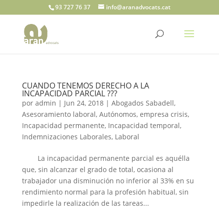
93 727 76 37
info@aranadvocats.cat
CUANDO TENEMOS DERECHO A LA
INCAPACIDAD PARCIAL ???
por
admin
|
Jun 24, 2018
|
Abogados Sabadell
,
Asesoramiento laboral
,
Autónomos
,
empresa crisis
,
Incapacidad permanente
,
Incapacidad temporal
,
Indemnizaciones Laborales
,
Laboral
La incapacidad permanente parcial es aquélla
que, sin alcanzar el grado de total, ocasiona al
trabajador una disminución no inferior al 33% en su
rendimiento normal para la profesión habitual, sin
impedirle la realización de las tareas...