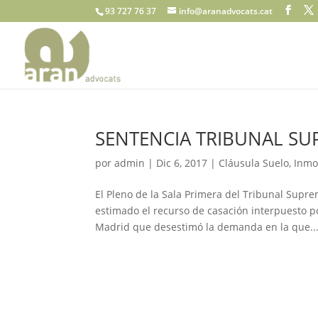
93 727 76 37
info@aranadvocats.cat
SENTENCIA TRIBUNAL SU
por
admin
|
Dic 6, 2017
|
Cláusula Suelo
,
Inmo
El Pleno de la Sala Primera del Tribunal Supr
estimado el recurso de casación interpuesto po
Madrid que desestimó la demanda en la que..