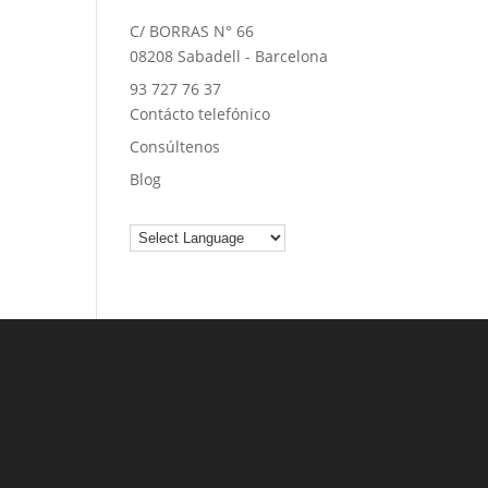
C/ BORRAS N° 66
08208 Sabadell - Barcelona
93 727 76 37
Contácto telefónico
Consúltenos
Blog