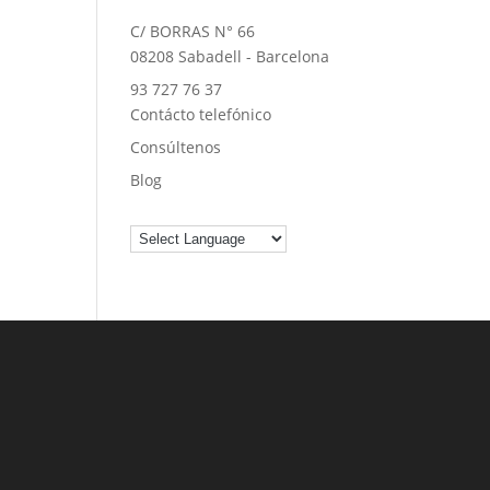
C/ BORRAS N° 66
08208 Sabadell - Barcelona
93 727 76 37
Contácto telefónico
Consúltenos
Blog