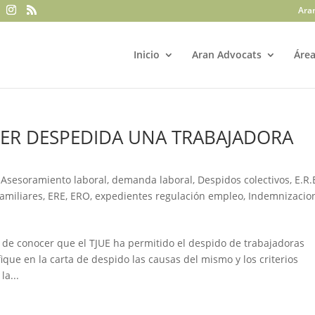
Ara
Inicio
Aran Advocats
Área
SER DESPEDIDA UNA TRABAJADORA
,
Asesoramiento laboral
,
demanda laboral
,
Despidos colectivos
,
E.R.
amiliares
,
ERE
,
ERO
,
expedientes regulación empleo
,
Indemnizacio
 de conocer que el TJUE ha permitido el despido de trabajadoras
que en la carta de despido las causas del mismo y los criterios
la...