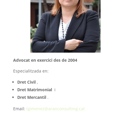
Advocat en exercici des de 2004
Especialitzada en:
Dret Civil
,
Dret Matrimonial
i
Dret Mercantil
.
E
mail:
tgimenez@aranconsulting.cat