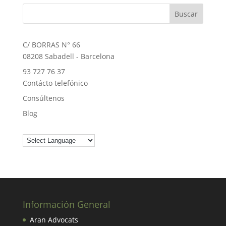
C/ BORRAS N° 66
08208 Sabadell - Barcelona
93 727 76 37
Contácto telefónico
Consúltenos
Blog
Información General
Aran Advocats