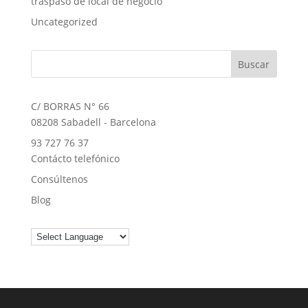
traspaso de local de negocio
Uncategorized
C/ BORRAS N° 66
08208 Sabadell - Barcelona
93 727 76 37
Contácto telefónico
Consúltenos
Blog