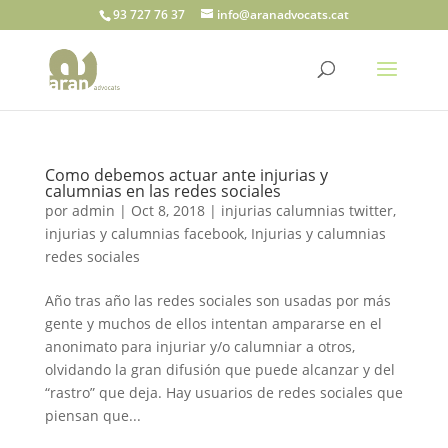
93 727 76 37
info@aranadvocats.cat
Como debemos actuar ante injurias y
calumnias en las redes sociales
por
admin
|
Oct 8, 2018
|
injurias calumnias twitter
,
injurias y calumnias facebook
,
Injurias y calumnias
redes sociales
Año tras año las redes sociales son usadas por más
gente y muchos de ellos intentan ampararse en el
anonimato para injuriar y/o calumniar a otros,
olvidando la gran difusión que puede alcanzar y del
“rastro” que deja. Hay usuarios de redes sociales que
piensan que...