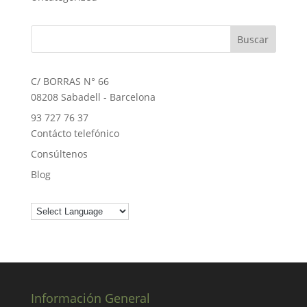
C/ BORRAS N° 66
08208 Sabadell - Barcelona
93 727 76 37
Contácto telefónico
Consúltenos
Blog
Información General