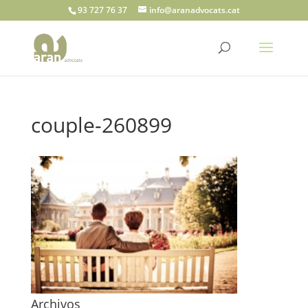
93 727 76 37
info@aranadvocats.cat
couple-260899
Archivos