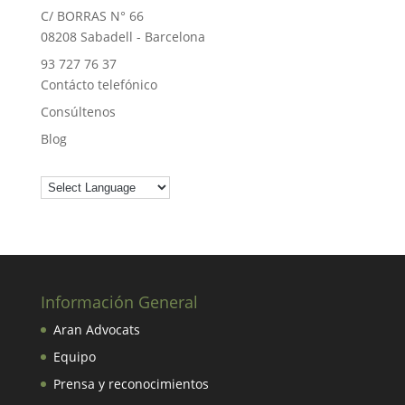
C/ BORRAS N° 66
08208 Sabadell - Barcelona
93 727 76 37
Contácto telefónico
Consúltenos
Blog
Información General
Aran Advocats
Equipo
Prensa y reconocimientos