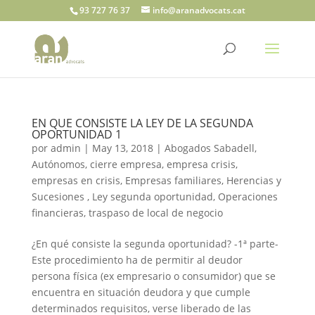
93 727 76 37
info@aranadvocats.cat
EN QUE CONSISTE LA LEY DE LA SEGUNDA
OPORTUNIDAD 1
por
admin
|
May 13, 2018
|
Abogados Sabadell
,
Autónomos
,
cierre empresa
,
empresa crisis
,
empresas en crisis
,
Empresas familiares
,
Herencias y
Sucesiones
,
Ley segunda oportunidad
,
Operaciones
financieras
,
traspaso de local de negocio
¿En qué consiste la segunda oportunidad? -1ª parte-
Este procedimiento ha de permitir al deudor
persona física (ex empresario o consumidor) que se
encuentra en situación deudora y que cumple
determinados requisitos, verse liberado de las