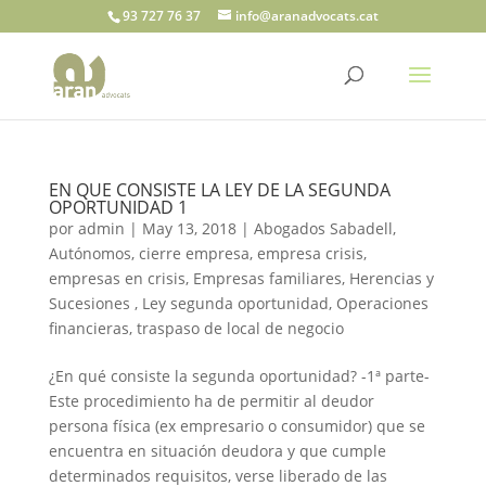
93 727 76 37
info@aranadvocats.cat
EN QUE CONSISTE LA LEY DE LA SEGUNDA
OPORTUNIDAD 1
por
admin
|
May 13, 2018
|
Abogados Sabadell
,
Autónomos
,
cierre empresa
,
empresa crisis
,
empresas en crisis
,
Empresas familiares
,
Herencias y
Sucesiones
,
Ley segunda oportunidad
,
Operaciones
financieras
,
traspaso de local de negocio
¿En qué consiste la segunda oportunidad? -1ª parte-
Este procedimiento ha de permitir al deudor
persona física (ex empresario o consumidor) que se
encuentra en situación deudora y que cumple
determinados requisitos, verse liberado de las