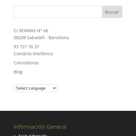
C/ BORRAS N° 66
08208 Sabadell - Barcelona
93 727 76 37
Contácto telefónico
Consúltenos
Blog
Información General
Aran Advocats