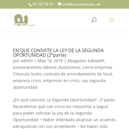
93 727 76 37
info@aranadvocats.cat
EN QUE CONSISTE LA LEY DE LA SEGUNDA
OPORTUNIDAD (2ªparte)
por
admin
|
May 18, 2018
|
Abogados Sabadell
,
Asesoramiento laboral
,
Autónomos
,
cierre empresa
,
Cláusula Suelo
,
contrato de arrendamiento de local
,
empresa crisis
,
empresas en crisis
,
Ley segunda
oportunidad
¿En qué consiste La Segunda Oportunidad? -2ª parte-
Recordemos que son cinco los requisitos a seguir
para poder solicitar la Ley de la Segunda
Oportunidad: • Haber intentado alcanzar un acuerdo
extrajudicial con sus acreedores. • No haber sido