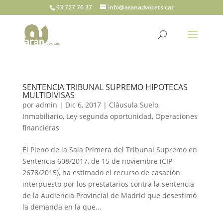
93 727 76 37
info@aranadvocats.cat
SENTENCIA TRIBUNAL SUPREMO HIPOTECAS
MULTIDIVISAS
por
admin
|
Dic 6, 2017
|
Cláusula Suelo
,
Inmobiliario
,
Ley segunda oportunidad
,
Operaciones
financieras
El Pleno de la Sala Primera del Tribunal Supremo en
Sentencia 608/2017, de 15 de noviembre (CIP
2678/2015), ha estimado el recurso de casación
interpuesto por los prestatarios contra la sentencia
de la Audiencia Provincial de Madrid que desestimó
la demanda en la que...