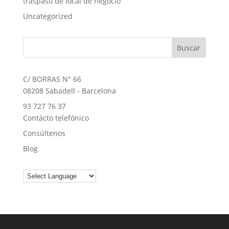
traspaso de local de negocio
Uncategorized
C/ BORRAS N° 66
08208 Sabadell - Barcelona
93 727 76 37
Contácto telefónico
Consúltenos
Blog