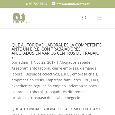
93 727 76 37
info@aranadvocats.cat
QUE AUTORIDAD LABORAL ES LA COMPETENTE
ANTE UN E.R.E. CON TRABAJADORES
AFECTADOS EN VARIOS CENTROS DE TRABAJO
??
por
admin
|
Nov 22, 2017
|
Abogados Sabadell
,
Asesoramiento laboral
,
cierre empresa
,
demanda
laboral
,
Despidos colectivos
,
E.R.E.
,
empresa crisis
,
empresas en crisis
,
Empresas familiares
,
ERE
,
ERO
,
expedientes regulación empleo
,
Indemnizaciones
Laborales
,
Laboral
,
trabajadores diferentes
provincias
,
traspaso de local de negocio
QUE AUTORIDAD LABORAL ES LA COMPETENTE ANTE
UN E.R.E. CON TRABAJADORES AFECTADOS EN