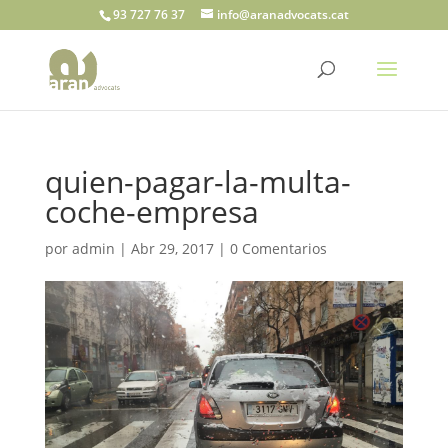
93 727 76 37
info@aranadvocats.cat
quien-pagar-la-multa-
coche-empresa
por
admin
|
Abr 29, 2017
|
0 Comentarios