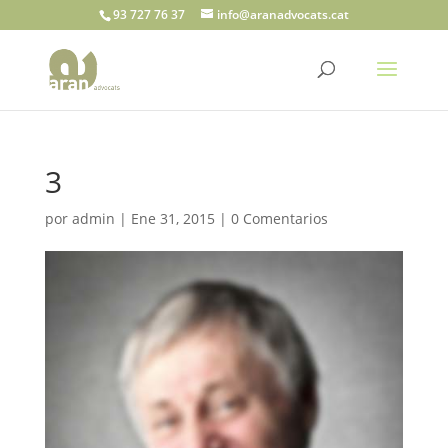
93 727 76 37
info@aranadvocats.cat
3
por
admin
|
Ene 31, 2015
|
0 Comentarios