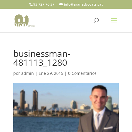
93 727 76 37
info@aranadvocats.cat
businessman-
481113_1280
por
admin
|
Ene 29, 2015
|
0 Comentarios