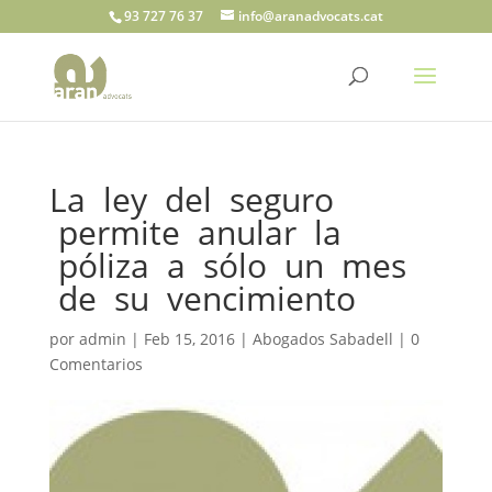
93 727 76 37
info@aranadvocats.cat
La ley del seguro
permite anular la
póliza a sólo un mes
de su vencimiento
por
admin
|
Feb 15, 2016
|
Abogados Sabadell
|
0
Comentarios