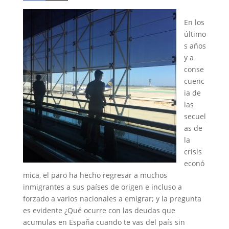
En los
último
s años
y a
conse
cuenc
ia de
las
secuel
as de
la
crisis
econó
mica, el paro ha hecho regresar a muchos
inmigrantes a sus países de origen e incluso a
forzado a varios nacionales a emigrar; y la pregunta
es evidente ¿Qué ocurre con las deudas que
acumulas en España cuando te vas del país sin