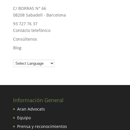
C/ BORRAS N° 66
08208 Sabadell - Barcelona
93 727 76 37
Contácto telefónico
Consúltenos
Blog
Información General
Aran Advocats
Equipo
Prensa y reconocimientos