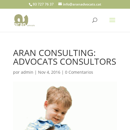
93 727 76 37
info@aranadvocats.cat
ARAN CONSULTING:
ADVOCATS CONSULTORS
por
admin
|
Nov 4, 2016
|
0 Comentarios