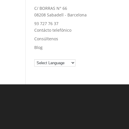
C/ BORRAS N° 66
08208 Sabadell - Barcelona
93 727 76 37
Contácto telefónico
Consúltenos
Blog