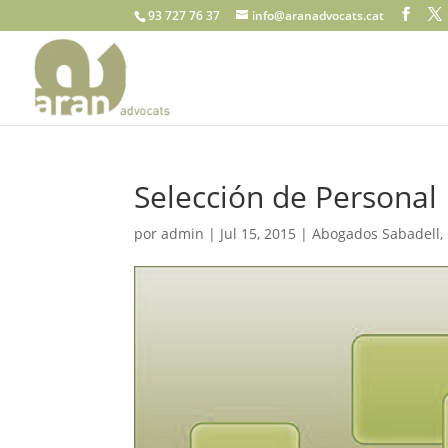
93 727 76 37
info@aranadvocats.cat
Selección de Personal
por
admin
|
Jul 15, 2015
|
Abogados Sabadell
,