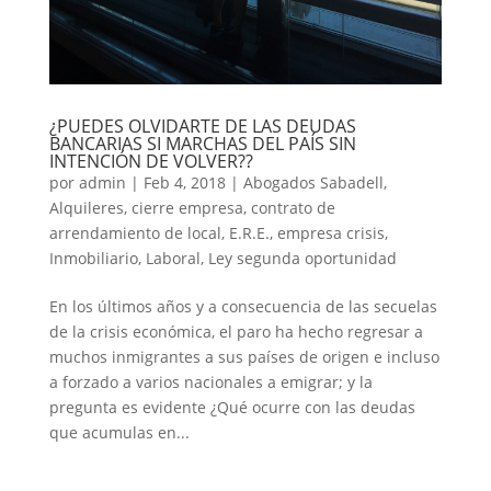
¿PUEDES OLVIDARTE DE LAS DEUDAS
BANCARIAS SI MARCHAS DEL PAÍS SIN
INTENCIÓN DE VOLVER??
por
admin
|
Feb 4, 2018
|
Abogados Sabadell
,
Alquileres
,
cierre empresa
,
contrato de
arrendamiento de local
,
E.R.E.
,
empresa crisis
,
Inmobiliario
,
Laboral
,
Ley segunda oportunidad
En los últimos años y a consecuencia de las secuelas
de la crisis económica, el paro ha hecho regresar a
muchos inmigrantes a sus países de origen e incluso
a forzado a varios nacionales a emigrar; y la
pregunta es evidente ¿Qué ocurre con las deudas
que acumulas en...