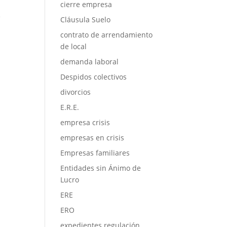
cierre empresa
e
Cláusula Suelo
contrato de arrendamiento
de local
demanda laboral
Despidos colectivos
divorcios
E.R.E.
empresa crisis
empresas en crisis
Empresas familiares
Entidades sin Ánimo de
Lucro
ERE
ERO
expedientes regulación