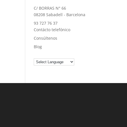
C/ BORRAS N° 66
08208 Sabadell - Barcelona
93 727 76 37
Contácto telefónico
Consúltenos
Blog