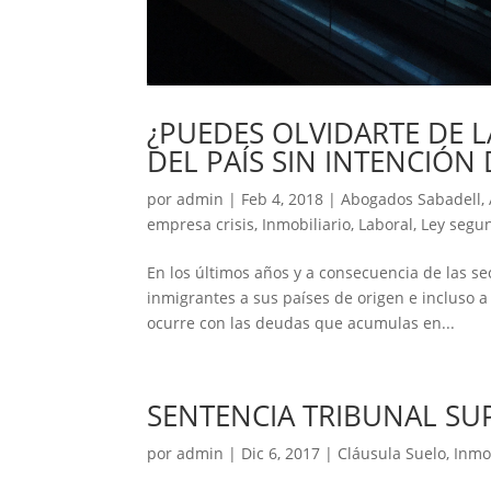
¿PUEDES OLVIDARTE DE 
DEL PAÍS SIN INTENCIÓN 
por
admin
|
Feb 4, 2018
|
Abogados Sabadell
,
empresa crisis
,
Inmobiliario
,
Laboral
,
Ley segu
En los últimos años y a consecuencia de las se
inmigrantes a sus países de origen e incluso a
ocurre con las deudas que acumulas en...
SENTENCIA TRIBUNAL SU
por
admin
|
Dic 6, 2017
|
Cláusula Suelo
,
Inmo