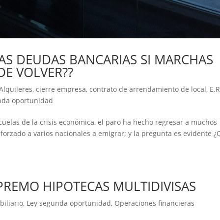
LAS DEUDAS BANCARIAS SI MARCHAS
DE VOLVER??
Alquileres
,
cierre empresa
,
contrato de arrendamiento de local
,
E.R
nda oportunidad
cuelas de la crisis económica, el paro ha hecho regresar a muchos
 forzado a varios nacionales a emigrar; y la pregunta es evidente 
PREMO HIPOTECAS MULTIDIVISAS
biliario
,
Ley segunda oportunidad
,
Operaciones financieras