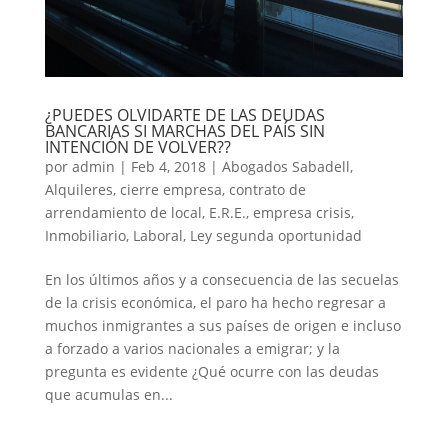
¿PUEDES OLVIDARTE DE LAS DEUDAS
BANCARIAS SI MARCHAS DEL PAÍS SIN
INTENCIÓN DE VOLVER??
por
admin
|
Feb 4, 2018
|
Abogados Sabadell
,
Alquileres
,
cierre empresa
,
contrato de
arrendamiento de local
,
E.R.E.
,
empresa crisis
,
Inmobiliario
,
Laboral
,
Ley segunda oportunidad
En los últimos años y a consecuencia de las secuelas
de la crisis económica, el paro ha hecho regresar a
muchos inmigrantes a sus países de origen e incluso
a forzado a varios nacionales a emigrar; y la
pregunta es evidente ¿Qué ocurre con las deudas
que acumulas en...